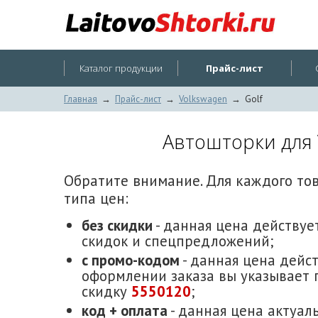
Каталог продукции
Прайс-лист
Главная
→
Прайс-лист
→
Volkswagen
→
Golf
Автошторки для 
Обратите внимание. Для каждого то
типа цен:
без скидки
- данная цена действует
скидок и спецпредложений;
с промо-кодом
- данная цена дейст
оформлении заказа вы указывает 
скидку
5550120
;
код + оплата
- данная цена актуаль