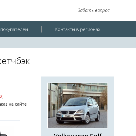
Задать вопрос
покупателей
Контакты в регионах
хетчбэк
0
;
аказ на сайте
Volkswagen Golf