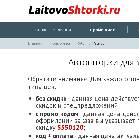
Каталог продукции
Прайс-лист
Главная
→
Прайс-лист
→
УАЗ
→
Patriot
Автошторки для У
Обратите внимание. Для каждого то
типа цен:
без скидки
- данная цена действует
скидок и спецпредложений;
с промо-кодом
- данная цена дейст
оформлении заказа вы указывает 
скидку
5550120
;
код + оплата
- данная цена актуаль