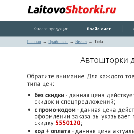
Каталог продукции
Прайс-лист
Главная
→
Прайс-лист
→
Nissan
→
Tiida
Автошторки дл
Обратите внимание. Для каждого то
типа цен:
без скидки
- данная цена действует
скидок и спецпредложений;
с промо-кодом
- данная цена дейст
оформлении заказа вы указывает 
скидку
5550120
;
код + оплата
- данная цена актуаль