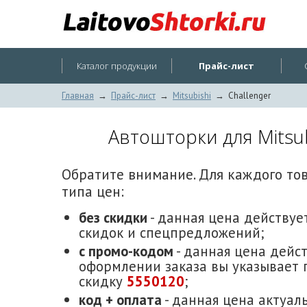
Каталог продукции
Прайс-лист
Главная
→
Прайс-лист
→
Mitsubishi
→
Challenger
Автошторки для Mitsu
Обратите внимание. Для каждого то
типа цен:
без скидки
- данная цена действует
скидок и спецпредложений;
с промо-кодом
- данная цена дейст
оформлении заказа вы указывает 
скидку
5550120
;
код + оплата
- данная цена актуаль