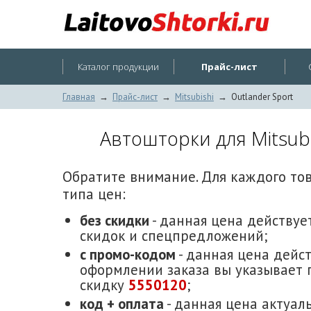
Каталог продукции
Прайс-лист
Главная
→
Прайс-лист
→
Mitsubishi
→
Outlander Sport
Автошторки для Mitsubi
Обратите внимание. Для каждого то
типа цен:
без скидки
- данная цена действует
скидок и спецпредложений;
с промо-кодом
- данная цена дейст
оформлении заказа вы указывает 
скидку
5550120
;
код + оплата
- данная цена актуаль