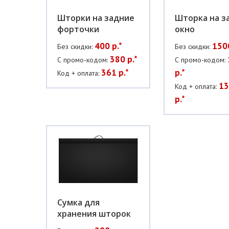
Шторки на задние
Шторка на з
форточки
окно
400 р.*
1500
Без скидки:
Без скидки:
380 р.*
С промо-кодом:
С промо-кодом:
361 р.*
р.*
Код + оплата:
13
Код + оплата:
р.*
Сумка для
хранения шторок