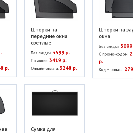
Шторки на
Шторки на за
передние окна
окна
светлые
3099 
Без скидки:
.
3599 р.
Без скидки:
2
С промо-кодом:
3419 р.
По акции:
р.
8 р.
3248 р.
Онлайн-оплата:
279
Код + оплата:
нее
Сумка для