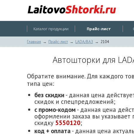
Каталог продукции
Прайс-лист
Главная
→
Прайс-лист
→
LADA/ВАЗ
→
2104
Автошторки для LADA
Обратите внимание. Для каждого то
типа цен:
без скидки
- данная цена действует
скидок и спецпредложений;
с промо-кодом
- данная цена дейст
оформлении заказа вы указывает 
скидку
5550120
;
код + оплата
- данная цена актуаль