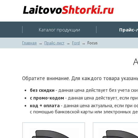
Каталог продукции
Прайс-
Главная
→
Прайс-лист
→
Ford
→
Focus
А
Обратите внимание. Для каждого товара указаны
без скидки
- данная цена действует без учета ск
с промо-кодом
- данная цена действует, если пр
код + оплата
- данная цена актуальна, если при 
с помощью банковской карты или электронных ден