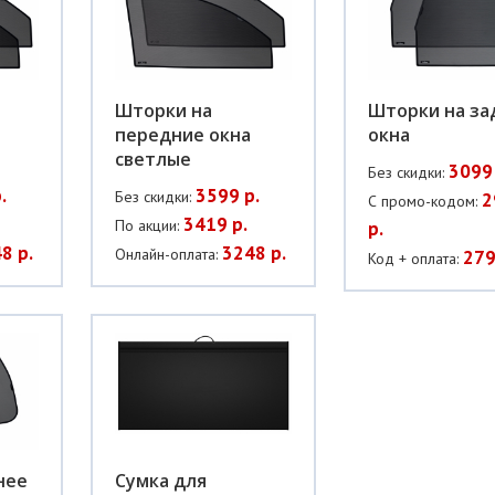
Шторки на
Шторки на за
передние окна
окна
светлые
3099 
Без скидки:
.
3599 р.
Без скидки:
2
С промо-кодом:
3419 р.
По акции:
р.
8 р.
3248 р.
Онлайн-оплата:
279
Код + оплата:
нее
Сумка для