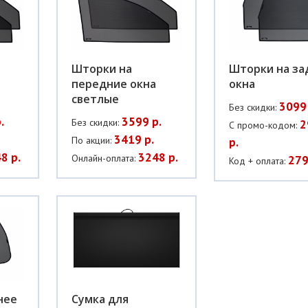
Шторки на
Шторки на за
передние окна
окна
светлые
3099 
Без скидки:
.
3599 р.
Без скидки:
2
С промо-кодом:
3419 р.
По акции:
р.
8 р.
3248 р.
Онлайн-оплата:
279
Код + оплата:
нее
Сумка для