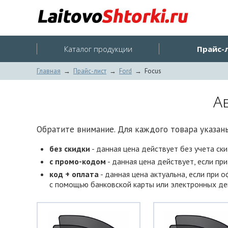
Каталог продукции
Прайс-
Главная
→
Прайс-лист
→
Ford
→
Focus
А
Обратите внимание. Для каждого товара указаны
без скидки
- данная цена действует без учета ск
с промо-кодом
- данная цена действует, если пр
код + оплата
- данная цена актуальна, если при 
с помощью банковской карты или электронных ден