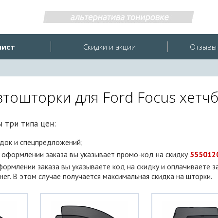
лист
Скидки и акции
Отзывы 
втошторки для Ford Focus хетчб
 три типа цен:
идок и спецпредложений;
и оформлении заказа вы указывает промо-код на скидку
555012
оформлении заказа вы указываете код на скидку и оплачиваете з
ег. В этом случае получается максимальная скидка на шторки.