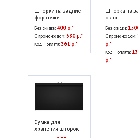
Шторки на задние
Шторка на з
форточки
окно
400 р.*
1500
Без скидки:
Без скидки:
380 р.*
С промо-кодом:
С промо-кодом:
361 р.*
р.*
Код + оплата:
13
Код + оплата:
р.*
Сумка для
хранения шторок