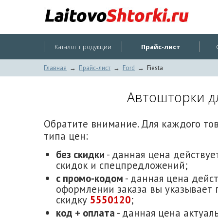
Каталог продукции
Прайс-лист
Главная
→
Прайс-лист
→
Ford
→
Fiesta
Автошторки дл
Обратите внимание. Для каждого то
типа цен:
без скидки
- данная цена действует
скидок и спецпредложений;
с промо-кодом
- данная цена дейст
оформлении заказа вы указывает 
скидку
5550120
;
код + оплата
- данная цена актуаль