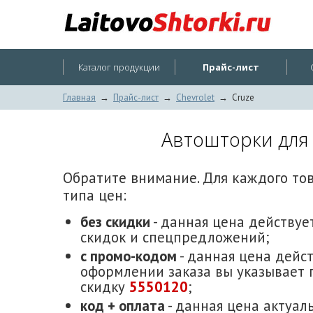
Каталог продукции
Прайс-лист
Главная
→
Прайс-лист
→
Chevrolet
→
Cruze
Автошторки для 
Обратите внимание. Для каждого то
типа цен:
без скидки
- данная цена действует
скидок и спецпредложений;
с промо-кодом
- данная цена дейст
оформлении заказа вы указывает 
скидку
5550120
;
код + оплата
- данная цена актуаль