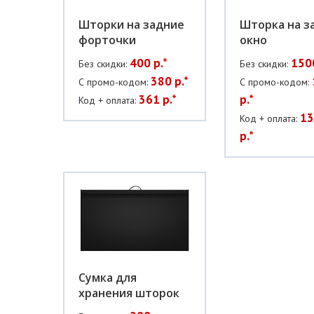
Шторки на задние
Шторка на з
форточки
окно
400 р.*
1500
Без скидки:
Без скидки:
380 р.*
С промо-кодом:
С промо-кодом:
361 р.*
р.*
Код + оплата:
13
Код + оплата:
р.*
Сумка для
хранения шторок